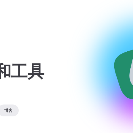
和工具
。
博客